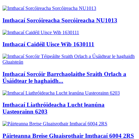
Imthacaí Sorcóireacha Sorcóireacha NU1013
Imthacaí Caidéil Uisce Wib 1630111
Imthacaí Sorcóir Barrchaolaithe Sraith Orlach a
Úsáidtear le haghaidh...
Imthacaí Liathróideacha Lucht leanúna
Uasteorainn 6203
Páirteanna Breise Gluaisrothair Imthacaí 6004 2RS