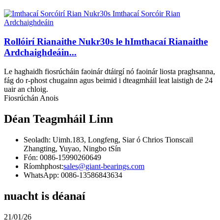
Rollóirí Rianaithe Nukr30s le hImthacaí Rianaithe
Ardchaighdeáin...
Le haghaidh fiosrúcháin faoinár dtáirgí nó faoinár liosta praghsanna,
fág do r-phost chugainn agus beimid i dteagmháil leat laistigh de 24
uair an chloig.
Fiosrúchán Anois
Déan Teagmháil Linn
Seoladh: Uimh.183, Longfeng, Siar ó Chrios Tionscail
Zhangting, Yuyao, Ningbo tSín
Fón: 0086-15990260649
Ríomhphost:
sales@giant-bearings.com
WhatsApp: 0086-13586843634
nuacht is déanaí
21/01/26