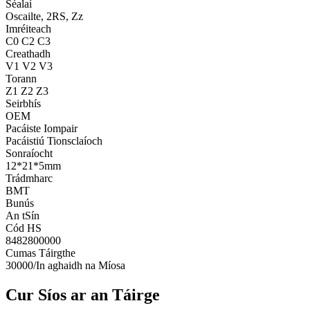
Séalaí
Oscailte, 2RS, Zz
Imréiteach
C0 C2 C3
Creathadh
V1 V2 V3
Torann
Z1 Z2 Z3
Seirbhís
OEM
Pacáiste Iompair
Pacáistiú Tionsclaíoch
Sonraíocht
12*21*5mm
Trádmharc
BMT
Bunús
An tSín
Cód HS
8482800000
Cumas Táirgthe
30000/In aghaidh na Míosa
Cur Síos ar an Táirge