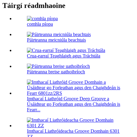
Táirgí réadmhaoine
comhla píopa
Páirteanna meicniúla beachtais
Crua-earraí Teaghlaigh agus Tráchtála
Páirteanna breise uathoibríoch
Imthacaí Liathróid Groove Deep Groove a
Úsáidtear go Forleathan agus den Chaighdeán is
Fearr...
Imthacaí Liathróideacha Groove Domhain 6301
ZZ