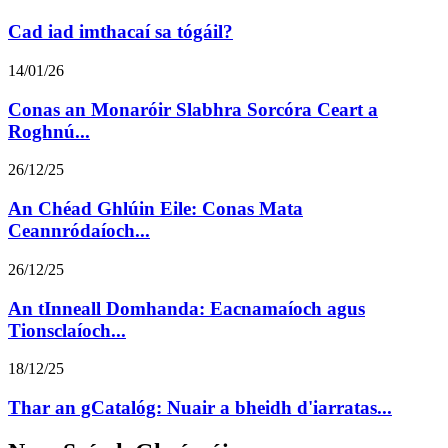
Cad iad imthacaí sa tógáil?
14/01/26
Conas an Monaróir Slabhra Sorcóra Ceart a
Roghnú...
26/12/25
An Chéad Ghlúin Eile: Conas Mata
Ceannródaíoch...
26/12/25
An tInneall Domhanda: Eacnamaíoch agus
Tionsclaíoch...
18/12/25
Thar an gCatalóg: Nuair a bheidh d'iarratas...