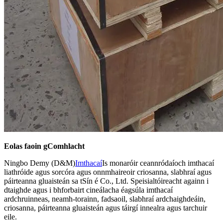
Eolas faoin gComhlacht
Ningbo Demy (D&M)
Imthacaí
Is monaróir ceannródaíoch imthacaí
liathróide agus sorcóra agus onnmhaireoir criosanna, slabhraí agus
páirteanna gluaisteán sa tSín é Co., Ltd. Speisialtóireacht againn i
dtaighde agus i bhforbairt cineálacha éagsúla imthacaí
ardchruinneas, neamh-torainn, fadsaoil, slabhraí ardchaighdeáin,
criosanna, páirteanna gluaisteán agus táirgí innealra agus tarchuir
eile.