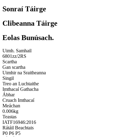
Sonraí Táirge
Clibeanna Táirge
Eolas Bunúsach.
Uimh. Samhail
6801zz/2RS
Scartha
Gan scartha
Uimhir na Sraitheanna
Singil
Treo an Luchtaithe
Imthacaí Gathacha
Ábhar
Cruach Imthacaí
Meáchan
0.006kg
Teastas
IATF16946:2016
Rátáil Beachtais
P0 P6 P5