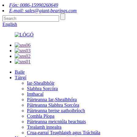
Fón: 0086-15990260649
E-mail: sales@giant-bearings.com
English
Baile
Táirgí
Iar-Shealbhóir
Slabhra Sorcóra
Imthacaí
Páirteanna Iar-Shealbhóra
Páirteanna Slabhra Sorcóra
Páirteanna breise uathoibríoch
Comhla Píopa
Páirteanna meicniúla beachtais
Trealamh innealra
Crua-earraí Teaghlaigh agus Tráchtála