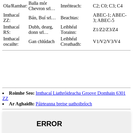
Balla mór
Ola/Ramhar:
Imréiteach:
C2; C0; C3; C4
Chevron srl…
Imthacaí
ABEC-1; ABEC-
Bán, Buí srl…
Beachtas:
ZZ:
3; ABEC-5
Imthacaí
Dubh, dearg,
Leibhéal
Z1/Z2/Z3/Z4
RS:
donn srl…
Torainn:
Imthacaí
Leibhéal
Gan chlúdach
V1/V2/V3/V4
oscailte:
Creathadh:
Roimhe Seo:
Imthacaí Liathróideacha Groove Domhain 6301
ZZ
Ar Aghaidh:
Páirteanna breise uathoibríoch