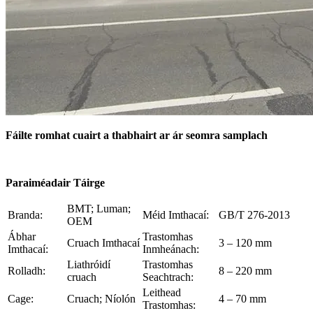
Fáilte romhat cuairt a thabhairt ar ár seomra samplach
Paraiméadair Táirge
BMT; Luman;
Branda:
Méid Imthacaí:
GB/T 276-2013
OEM
Ábhar
Trastomhas
Cruach Imthacaí
3 – 120 mm
Imthacaí:
Inmheánach:
Liathróidí
Trastomhas
Rolladh:
8 – 220 mm
cruach
Seachtrach:
Leithead
Cage:
Cruach; Níolón
4 – 70 mm
Trastomhas: