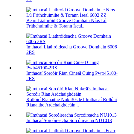
Bearr Liathróid Groove Domhain Níos Lú
Frithchuimilte & Torann Íseal...
Imthacaí Liathróideacha Groove Domhain 6006
2RS
Imthacaí Sorcóir Rian Cineál Cuing Pwtr45100-
2RS
Rollóirí Rianaithe Nukr30s le hImthacaí Rollóirí
Rianaithe Ardchaighdeáin...
Imthacaí Sorcóireacha Sorcóireacha NU1013