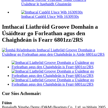
Úsáidtear le haghaidh Gluaisteán
Imthacaí Caidéil Uisce Wib 1630930s
Imthacaí Liathróid Groove Domhain a
Úsáidtear go Forleathan agus den
Chaighdeán is Fearr 6801zz/2RS
Cur Síos Achomair:
Fúinn
Bunaíodh Ningbo Demy (D&M) Bearings Co., Ltd. sa bhliain 2005