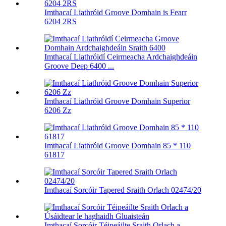
Imthacaí Liathróid Groove Domhain is Fearr
6204 2RS
Imthacaí Liathróidí Ceirmeacha Ardchaighdeáin
Groove Deep 6400 ...
Imthacaí Liathróid Groove Domhain Superior
6206 Zz
Imthacaí Liathróid Groove Domhain 85 * 110
61817
Imthacaí Sorcóir Tapered Sraith Orlach 02474/20
Imthacaí Sorcóir Téipeáilte Sraith Orlach a