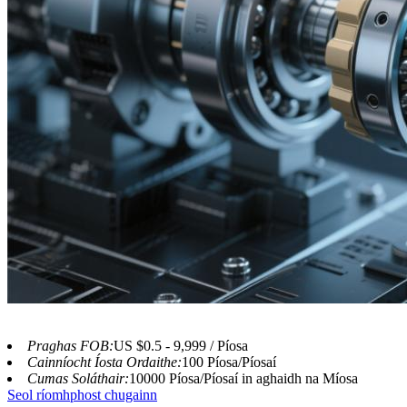
Praghas FOB:
US $0.5 - 9,999 / Píosa
Cainníocht Íosta Ordaithe:
100 Píosa/Píosaí
Cumas Soláthair:
10000 Píosa/Píosaí in aghaidh na Míosa
Seol ríomhphost chugainn