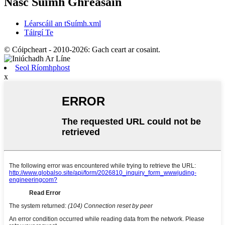
Nasc Suímh Ghréasáin
Léarscáil an tSuímh.xml
Táirgí Te
© Cóipcheart - 2010-2026: Gach ceart ar cosaint.
Seol Ríomhphost
x