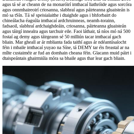
agus tá sé ar cheann de na monaróirí imthacaí liathróide agus sorcóra
agus onnmhaireoirí criosanna, slabhraí agus páirteanna gluaisteán is
mó sa tSín. Tá sé speisialaithe i dtaighde agus i bhforbairt do
chineálacha éagsúla imthacaí ardchruinneas, neamh-torainn,
fadsaoil, slabhraí ardchaighdeáin, criosanna, páirteanna gluaisteán
agus táirgí innealra agus tarchuir eile. Faoi láthair, tá níos mó ná 500
fostaí ag demy agus táirgeann sé 50 milliún tacar imthacaí gach
bliain. Mar gheall ar ár mblianta fada taithí agus ár ndéantúsaíocht
féin i mbaile imthacaí yuyao na Síne, tá DEMY tar éis freastal ar na
mílte custaiméir ar fud an domhain cheana féin. Glacann muid páirt i
dtaispeántais ghairmiúla móra sa bhaile agus thar lear gach bliain.