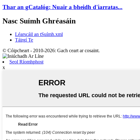
Thar an gCatalóg: Nuair a bheidh d'iarratas...
Nasc Suímh Ghréasáin
Léarscáil an tSuímh.xml
Táirgí Te
© Cóipcheart - 2010-2026: Gach ceart ar cosaint.
Seol Ríomhphost
x