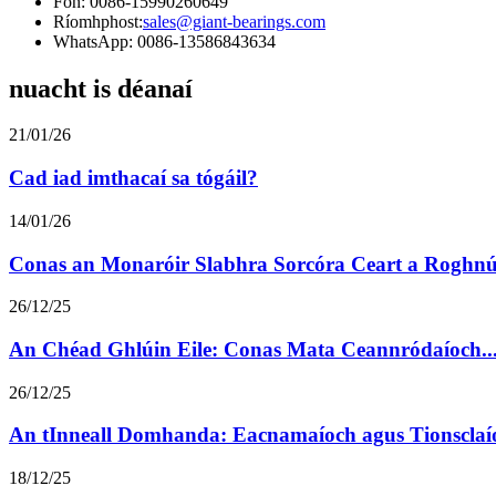
Fón: 0086-15990260649
Ríomhphost:
sales@giant-bearings.com
WhatsApp: 0086-13586843634
nuacht is déanaí
21/01/26
Cad iad imthacaí sa tógáil?
14/01/26
Conas an Monaróir Slabhra Sorcóra Ceart a Roghnú.
26/12/25
An Chéad Ghlúin Eile: Conas Mata Ceannródaíoch..
26/12/25
An tInneall Domhanda: Eacnamaíoch agus Tionsclaío
18/12/25