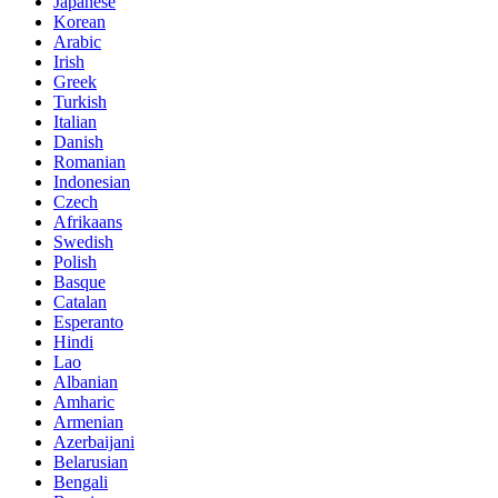
Japanese
Korean
Arabic
Irish
Greek
Turkish
Italian
Danish
Romanian
Indonesian
Czech
Afrikaans
Swedish
Polish
Basque
Catalan
Esperanto
Hindi
Lao
Albanian
Amharic
Armenian
Azerbaijani
Belarusian
Bengali