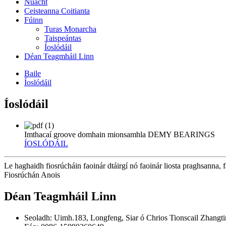
Nuacht
Ceisteanna Coitianta
Fúinn
Turas Monarcha
Taispeántas
Íoslódáil
Déan Teagmháil Linn
Baile
Íoslódáil
Íoslódáil
Imthacaí groove domhain mionsamhla DEMY BEARINGS
ÍOSLÓDÁIL
Le haghaidh fiosrúcháin faoinár dtáirgí nó faoinár liosta praghsanna, f
Fiosrúchán Anois
Déan Teagmháil Linn
Seoladh: Uimh.183, Longfeng, Siar ó Chrios Tionscail Zhangt