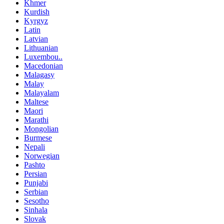
Khmer
Kurdish
Kyrgyz
Latin
Latvian
Lithuanian
Luxembou..
Macedonian
Malagasy
Malay
Malayalam
Maltese
Maori
Marathi
Mongolian
Burmese
Nepali
Norwegian
Pashto
Persian
Punjabi
Serbian
Sesotho
Sinhala
Slovak