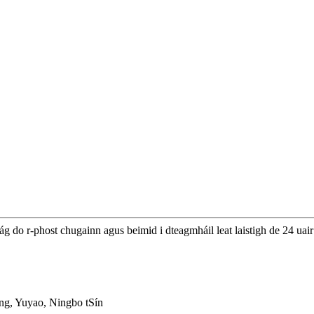
ág do r-phost chugainn agus beimid i dteagmháil leat laistigh de 24 uair
ing, Yuyao, Ningbo tSín