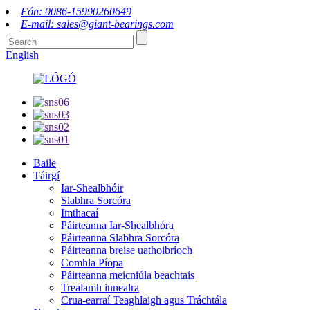
Fón: 0086-15990260649
E-mail: sales@giant-bearings.com
English
Baile
Táirgí
Iar-Shealbhóir
Slabhra Sorcóra
Imthacaí
Páirteanna Iar-Shealbhóra
Páirteanna Slabhra Sorcóra
Páirteanna breise uathoibríoch
Comhla Píopa
Páirteanna meicniúla beachtais
Trealamh innealra
Crua-earraí Teaghlaigh agus Tráchtála