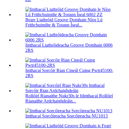
Bearr Liathróid Groove Domhain Níos Lú
Frithchuimilte & Torann Íseal...
Imthacaí Liathróideacha Groove Domhain 6006
2RS
Imthacaí Sorcóir Rian Cineál Cuing Pwtr45100-
2RS
Rollóirí Rianaithe Nukr30s le hImthacaí Rollóirí
Rianaithe Ardchaighdeáin...
Imthacaí Sorcóireacha Sorcóireacha NU1013