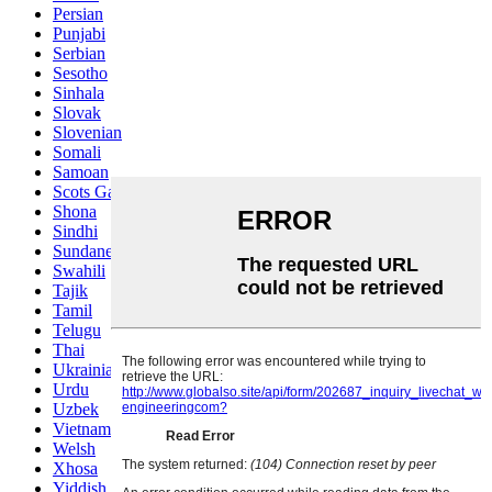
Persian
Punjabi
Serbian
Sesotho
Sinhala
Slovak
Slovenian
Somali
Samoan
Scots Gaelic
Shona
Sindhi
Sundanese
Swahili
Tajik
Tamil
Telugu
Thai
Ukrainian
Urdu
Uzbek
Vietnamese
Welsh
Xhosa
Yiddish