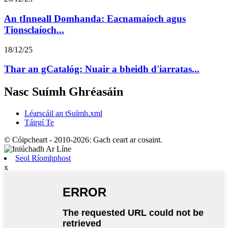
An tInneall Domhanda: Eacnamaíoch agus
Tionsclaíoch...
18/12/25
Thar an gCatalóg: Nuair a bheidh d'iarratas...
Nasc Suímh Ghréasáin
Léarscáil an tSuímh.xml
Táirgí Te
© Cóipcheart - 2010-2026: Gach ceart ar cosaint.
Seol Ríomhphost
x