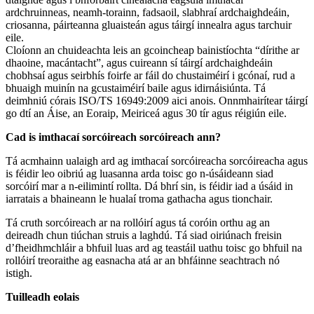
ardchruinneas, neamh-torainn, fadsaoil, slabhraí ardchaighdeáin,
criosanna, páirteanna gluaisteán agus táirgí innealra agus tarchuir
eile.
Cloíonn an chuideachta leis an gcoincheap bainistíochta “dírithe ar
dhaoine, macántacht”, agus cuireann sí táirgí ardchaighdeáin
chobhsaí agus seirbhís foirfe ar fáil do chustaiméirí i gcónaí, rud a
bhuaigh muinín na gcustaiméirí baile agus idirnáisiúnta. Tá
deimhniú córais ISO/TS 16949:2009 aici anois. Onnmhairítear táirgí
go dtí an Áise, an Eoraip, Meiriceá agus 30 tír agus réigiún eile.
Cad is imthacaí sorcóireach sorcóireach ann?
Tá acmhainn ualaigh ard ag imthacaí sorcóireacha sorcóireacha agus
is féidir leo oibriú ag luasanna arda toisc go n-úsáideann siad
sorcóirí mar a n-eilimintí rollta. Dá bhrí sin, is féidir iad a úsáid in
iarratais a bhaineann le hualaí troma gathacha agus tionchair.
Tá cruth sorcóireach ar na rollóirí agus tá coróin orthu ag an
deireadh chun tiúchan struis a laghdú. Tá siad oiriúnach freisin
d’fheidhmchláir a bhfuil luas ard ag teastáil uathu toisc go bhfuil na
rollóirí treoraithe ag easnacha atá ar an bhfáinne seachtrach nó
istigh.
Tuilleadh eolais