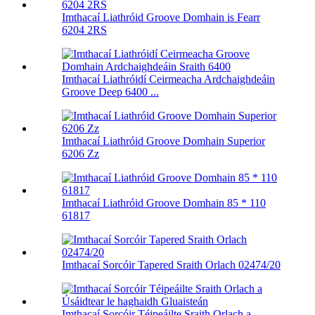
Imthacaí Liathróid Groove Domhain is Fearr
6204 2RS
Imthacaí Liathróidí Ceirmeacha Ardchaighdeáin
Groove Deep 6400 ...
Imthacaí Liathróid Groove Domhain Superior
6206 Zz
Imthacaí Liathróid Groove Domhain 85 * 110
61817
Imthacaí Sorcóir Tapered Sraith Orlach 02474/20
Imthacaí Sorcóir Téipeáilte Sraith Orlach a