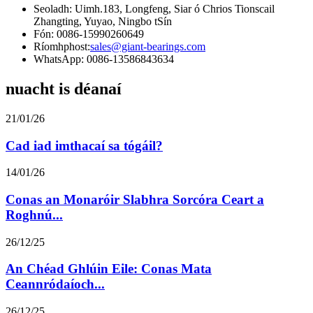
Seoladh: Uimh.183, Longfeng, Siar ó Chrios Tionscail
Zhangting, Yuyao, Ningbo tSín
Fón: 0086-15990260649
Ríomhphost:
sales@giant-bearings.com
WhatsApp: 0086-13586843634
nuacht is déanaí
21/01/26
Cad iad imthacaí sa tógáil?
14/01/26
Conas an Monaróir Slabhra Sorcóra Ceart a
Roghnú...
26/12/25
An Chéad Ghlúin Eile: Conas Mata
Ceannródaíoch...
26/12/25