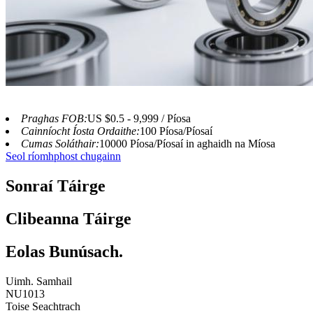
Praghas FOB:
US $0.5 - 9,999 / Píosa
Cainníocht Íosta Ordaithe:
100 Píosa/Píosaí
Cumas Soláthair:
10000 Píosa/Píosaí in aghaidh na Míosa
Seol ríomhphost chugainn
Sonraí Táirge
Clibeanna Táirge
Eolas Bunúsach.
Uimh. Samhail
NU1013
Toise Seachtrach