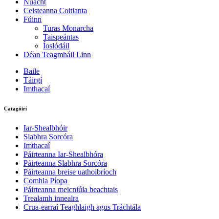
Nuacht
Ceisteanna Coitianta
Fúinn
Turas Monarcha
Taispeántas
Íoslódáil
Déan Teagmháil Linn
Baile
Táirgí
Imthacaí
Catagóirí
Iar-Shealbhóir
Slabhra Sorcóra
Imthacaí
Páirteanna Iar-Shealbhóra
Páirteanna Slabhra Sorcóra
Páirteanna breise uathoibríoch
Comhla Píopa
Páirteanna meicniúla beachtais
Trealamh innealra
Crua-earraí Teaghlaigh agus Tráchtála