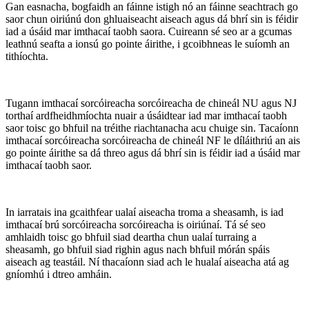
Gan easnacha, bogfaidh an fáinne istigh nó an fáinne seachtrach go
saor chun oiriúnú don ghluaiseacht aiseach agus dá bhrí sin is féidir
iad a úsáid mar imthacaí taobh saora. Cuireann sé seo ar a gcumas
leathnú seafta a ionsú go pointe áirithe, i gcoibhneas le suíomh an
tithíochta.
Tugann imthacaí sorcóireacha sorcóireacha de chineál NU agus NJ
torthaí ardfheidhmíochta nuair a úsáidtear iad mar imthacaí taobh
saor toisc go bhfuil na tréithe riachtanacha acu chuige sin. Tacaíonn
imthacaí sorcóireacha sorcóireacha de chineál NF le díláithriú an ais
go pointe áirithe sa dá threo agus dá bhrí sin is féidir iad a úsáid mar
imthacaí taobh saor.
In iarratais ina gcaithfear ualaí aiseacha troma a sheasamh, is iad
imthacaí brú sorcóireacha sorcóireacha is oiriúnaí. Tá sé seo
amhlaidh toisc go bhfuil siad deartha chun ualaí turraing a
sheasamh, go bhfuil siad righin agus nach bhfuil mórán spáis
aiseach ag teastáil. Ní thacaíonn siad ach le hualaí aiseacha atá ag
gníomhú i dtreo amháin.