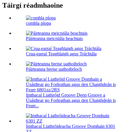
Táirgí réadmhaoine
comhla píopa
Páirteanna meicniúla beachtais
Crua-earraí Teaghlaigh agus Tráchtála
Páirteanna breise uathoibríoch
Imthacaí Liathróid Groove Deep Groove a
Úsáidtear go Forleathan agus den Chaighdeán is
Fearr...
Imthacaí Liathróideacha Groove Domhain 6301
ZZ