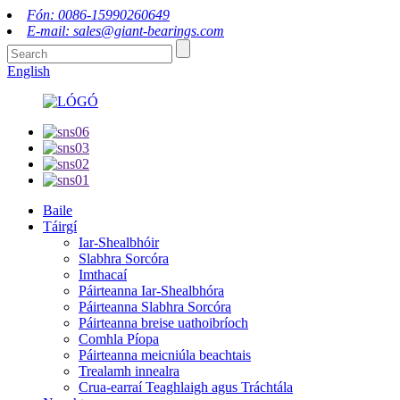
Fón: 0086-15990260649
E-mail: sales@giant-bearings.com
English
Baile
Táirgí
Iar-Shealbhóir
Slabhra Sorcóra
Imthacaí
Páirteanna Iar-Shealbhóra
Páirteanna Slabhra Sorcóra
Páirteanna breise uathoibríoch
Comhla Píopa
Páirteanna meicniúla beachtais
Trealamh innealra
Crua-earraí Teaghlaigh agus Tráchtála