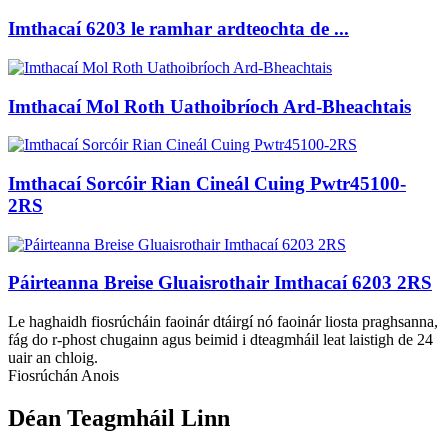
Imthacaí 6203 le ramhar ardteochta de ...
Imthacaí Mol Roth Uathoibríoch Ard-Bheachtais
Imthacaí Sorcóir Rian Cineál Cuing Pwtr45100-
2RS
Páirteanna Breise Gluaisrothair Imthacaí 6203 2RS
Le haghaidh fiosrúcháin faoinár dtáirgí nó faoinár liosta praghsanna,
fág do r-phost chugainn agus beimid i dteagmháil leat laistigh de 24
uair an chloig.
Fiosrúchán Anois
Déan Teagmháil Linn