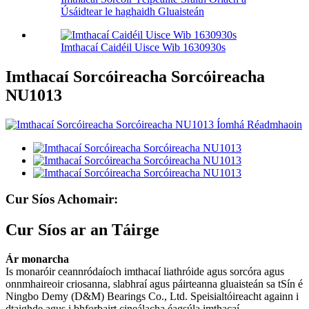
Úsáidtear le haghaidh Gluaisteán
Imthacaí Caidéil Uisce Wib 1630930s
Imthacaí Sorcóireacha Sorcóireacha
NU1013
Cur Síos Achomair:
Cur Síos ar an Táirge
Ár monarcha
Is monaróir ceannródaíoch imthacaí liathróide agus sorcóra agus
onnmhaireoir criosanna, slabhraí agus páirteanna gluaisteán sa tSín é
Ningbo Demy (D&M) Bearings Co., Ltd. Speisialtóireacht againn i
dtaighde agus i bhforbairt cineálacha éagsúla imthacaí