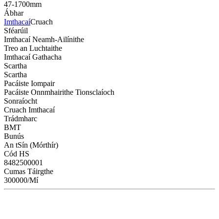
47-1700mm
Ábhar
Imthacaí
Cruach
Sféarúil
Imthacaí Neamh-Ailínithe
Treo an Luchtaithe
Imthacaí Gathacha
Scartha
Scartha
Pacáiste Iompair
Pacáiste Onnmhairithe Tionsclaíoch
Sonraíocht
Cruach Imthacaí
Trádmharc
BMT
Bunús
An tSín (Mórthír)
Cód HS
8482500001
Cumas Táirgthe
300000/Mí