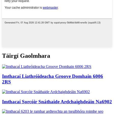
Táirgí Gaolmhara
Imthacaí Liathróideacha Groove Domhain 6006
2RS
Imthacaí Sorcóir Snáthaide Ardchaighdeáin Na6902